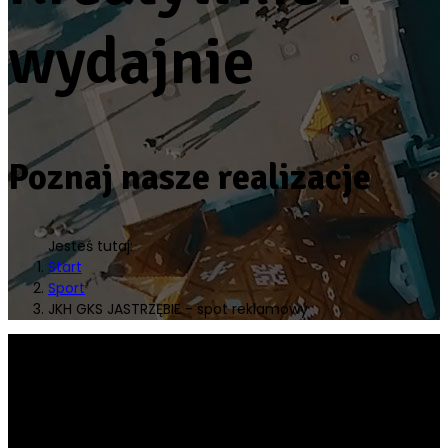
wydajnie
Poznaj nasze realizacje
Jesteś tutaj:
Start
Sport
JKH GKS JASTRZĘBIE - spot reklamowy