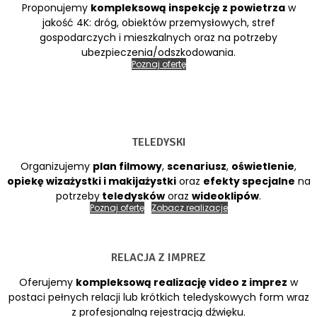
Proponujemy
kompleksową inspekcję z powietrza
w
jakość 4K: dróg, obiektów przemysłowych, stref
gospodarczych i mieszkalnych oraz na potrzeby
ubezpieczenia/odszkodowania.
Poznaj ofertę
TELEDYSKI
Organizujemy
plan filmowy
,
scenariusz
,
oświetlenie
,
opiekę wizażystki i makijażystki
oraz
efekty specjalne
na
potrzeby
teledysków
oraz
wideoklipów
.
Poznaj ofertę
Zobacz realizacje
RELACJA Z IMPREZ
Oferujemy
kompleksową realizację video z imprez
w
postaci pełnych relacji lub krótkich teledyskowych form wraz
z profesjonalną rejestracją dźwięku.