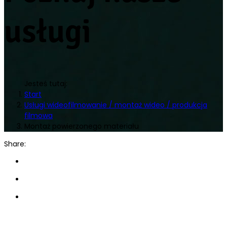
usługi
Jesteś tutaj:
Start
Usługi wideofilmowanie / montaż wideo / produkcja
filmowa
Montaż powierzonego materiału
Share: