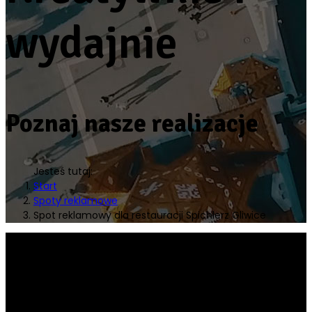
wydajnie
Poznaj nasze realizacje
Jesteś tutaj:
Start
Spoty reklamowe
Spot reklamowy dla restauracji Spichlerz Gliwice