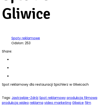
Gliwice
Spoty reklamowe
Odsłon: 253
Share:
Spot reklamowy dla restauracji Spichlerz w Gliwicach
Tags:
Jastrzębie-Zdrój
Spot reklamowy
produkcja filmowa
produkcja wideo
reklama
video marketing
Gliwice
film